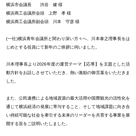
横浜市会議長 渋谷 健 様
横浜商工会議所会頭 上野 孝 様
横浜商工会議所副会頭 川本 守彦 様
(一社)横浜青年会議所と関わり深い方々へ、川本泰之理事長をは
じめとする役員にて新年のご挨拶に伺いました。
川本理事長より2026年度の運営テーマ【応導】を主題とした活
動方針をお話しさせていただき、熱い激励の御言葉をいただきま
した。
また、公民連携による地域資源の最大活用や国際観光の活性化を
通じて横浜経済の発展に寄与すること、そして地域課題に向き合
い持続可能な社会を牽引する未来のリーダーを共育する事業を展
開する旨をご説明いたしました。